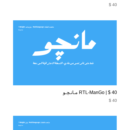
$
40
40 $ | RTL-ManGo مـانـچـو
$
40