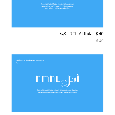
40 $ | RTL-Al-Kufa الكوفة
$
40