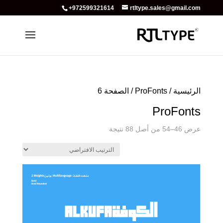
+972599321614
rtltype.sales@gmail.com
الرئيسية
/
ProFonts
/ الصفحة 6
ProFonts
عرض 46–54 من أصل 88 نتيجة