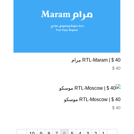
40 $ | RTL-Maram مرام
$
40
40 $ | RTL-Moscow موسكو
$
40
←
10
9
8
7
6
5
4
3
2
1
→