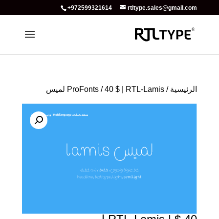
+972599321614
rtltype.sales@gmail.com
الرئيسية
/
/ 40 $ | RTL-Lamis لميس
ProFonts