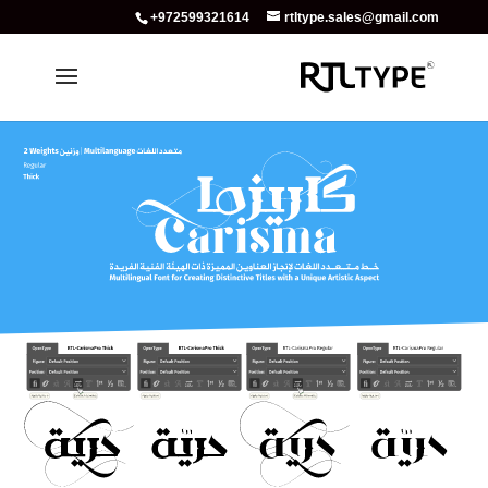
+972599321614
rtltype.sales@gmail.com