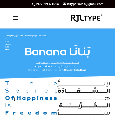
+972599321614
rtltype.sales@gmail.com