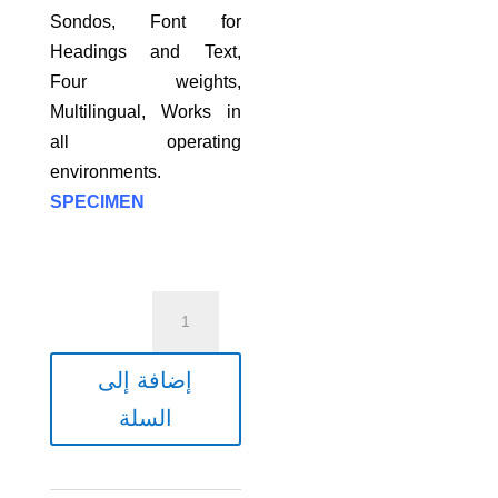
Sondos, Font for
Headings and Text,
Four weights,
Multilingual, Works in
all operating
environments.
SPECIMEN
كمية
150
$
إضافة إلى
|
السلة
RTL-
Sondos
سندس