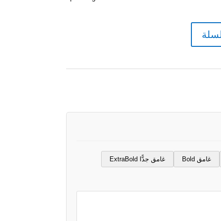
لسلة
غامق Bold
غامق جدًّا ExtraBold