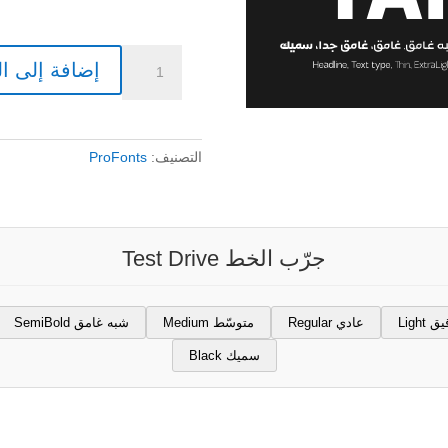
كمية
إضافة إلى ا
350
$
|
RTL-
التصنيف:
ProFonts
TanseekPro
تنسيق
جرّب الخط Test Drive
ق Light
عادي Regular
متوسّط Medium
شبه غامق SemiBold
سميك Black