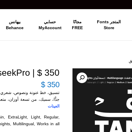
المتجر Fonts
مجانًا
حسابي
بيهانس
Behance
MyAccount
FREE
Store
350 $ | RTL-TanseekPro تنسيق
$
350
تنسيق، خط عنونة ونصوص، شعري، ر
جدًّا، سميك، من تسعة أوزان، متعد
العينات
, ExtraLight, Light, Regular,
hts, Multilingual, Works in all