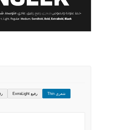
شعري Thin
رفيع ExrraLight
رقي