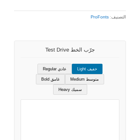
$
|
التصنيف:
ProFonts
RTL-
RiwaaPro
رواء
جرّب الخط Test Drive
خفيف Light
عادي Regular
متوسط Medium
غامق Bold
سميك Heavy