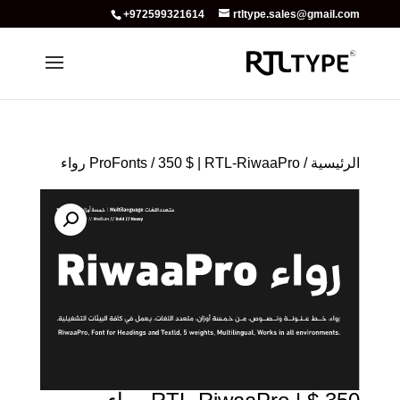
+972599321614
rtltype.sales@gmail.com
الرئيسية
/
/ 350 $ | RTL-RiwaaPro رواء
ProFonts