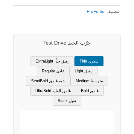
|
التصنيف:
ProFonts
RTL-
Haifaa
حيفا
جرّب الخط Test Drive
شعري Thin
رقيق جدًّا ExtraLight
رقيق Light
عادي Regular
متوسط Medium
شبه غامق SemiBold
غامق Bold
غامق للغاية UltraBold
ثقيل Black