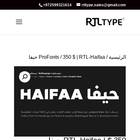
+972599321614
rtltype.sales@gmail.com
الرئيسية
/
/ 350 $ | RTL-Haifaa حيفا
ProFonts