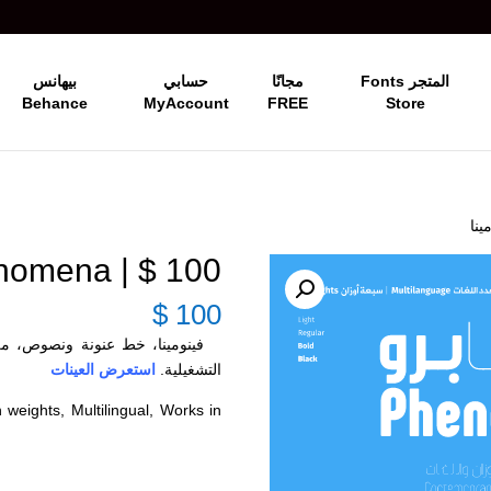
المتجر Fonts
مجانًا
حسابي
بيهانس
Behance
MyAccount
FREE
Store
100 $ | RTL-Phenomena فينومينا
$
100
فينومينا، خط عنونة ونصوص، من س
التشغيلية.
استعرض العينات
eights, Multilingual, Works in