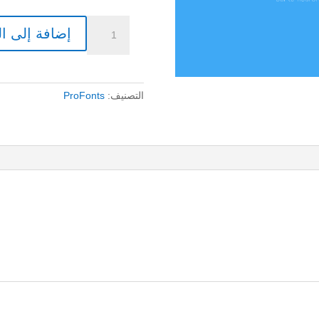
كمية
إضافة إلى ا
100
$
|
RTL-
التصنيف:
ProFonts
Phenomena
فينومينا