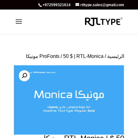
+972599321614
rtltype.sales@gmail.com
الرئيسية
/
/ 50 $ | RTL-Monica مونيكا
ProFonts