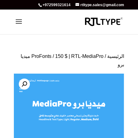
+972599321614
rtltype.sales@gmail.com
الرئيسية
/
ProFonts
/ 150 $ | RTL-MediaPro ميديا
برو