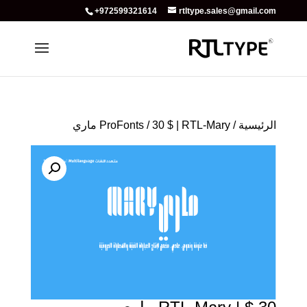
+972599321614
rtltype.sales@gmail.com
الرئيسية
/
/ 30 $ | RTL-Mary ماري
ProFonts