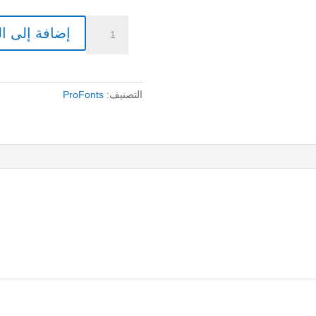
كمية
إضافة إلى ا
20
$
|
RTL-
التصنيف:
ProFonts
Kinafah
كنافة