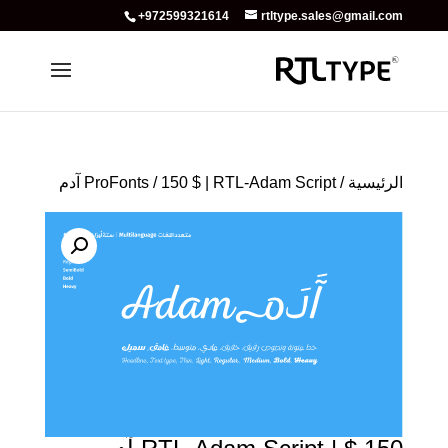
+972599321614
rtltype.sales@gmail.com
الرئيسية
/
/ 150 $ | RTL-Adam Script آدم
ProFonts