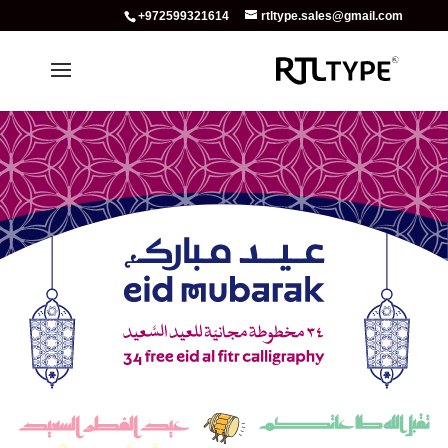
+972599321614
rtltype.sales@gmail.com