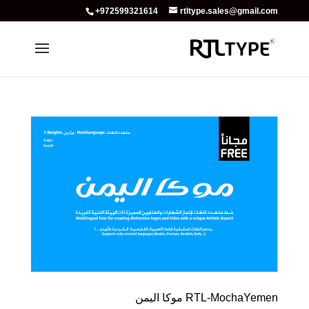
+972599321614
rtltype.sales@gmail.com
RTL-MochaYemen موكا اليمن